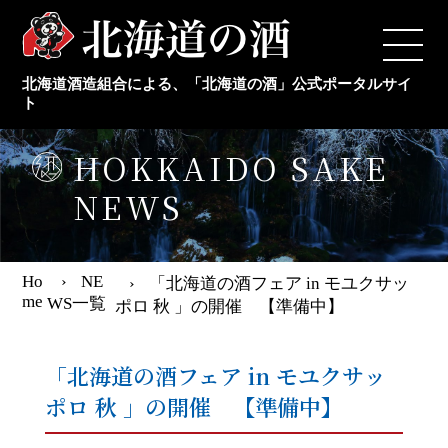
TOP
北海道酒造組合による、「北海道の酒」公式ポータルサイ
日本酒メーカー
ト
HOKKAIDO SAKE
本格焼酎メーカー
NEWS
新着情報
Ho
NE
「北海道の酒フェア in モユクサッ
年間イベント情報
me
WS一覧
ポロ 秋 」の開催 【準備中】
日本酒の豆知識
「北海道の酒フェア in モユクサッ
ポロ 秋 」の開催 【準備中】
組合概要