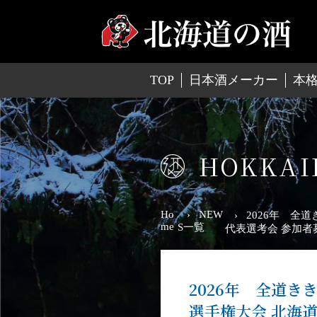
TOP
日本酒メーカー
本
HOKKAI
Ho
NEW
2026年 全
me
S一覧
代表選考会 参加者
2026年 全道き
選手権大会 北海道