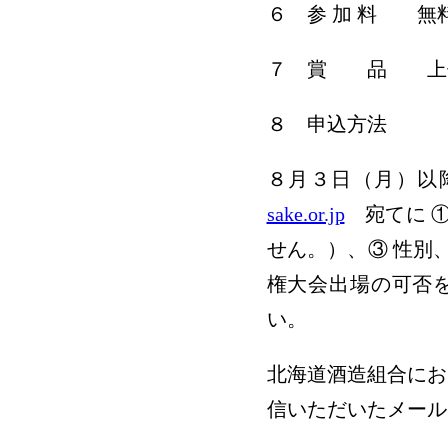
６ 参 加 料 無
７ 賞 品 上位
８ 申込方法
８月３日（月）以
sake.or.jp
宛てに ①
せん。）、③ 性別
権大会出場の可否
い。
北海道酒造組合にお
信いただいたメール