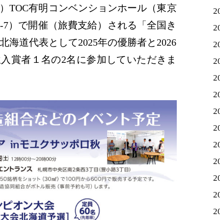
日（土）TOC有明コンベンションホール（東京
2
5-7）で開催（旅費支給）される「全国き
2
海道代表として2025年の優勝者と2026
2
入賞者１名の2名に参加していただきま
2
2
2
2
2
2
2
2
2
2