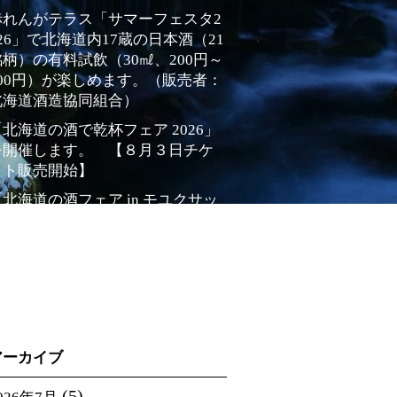
赤れんがテラス「サマーフェスタ2
026」で北海道内17蔵の日本酒（21
銘柄）の有料試飲（30㎖、200円～
500円）が楽しめます。（販売者：
北海道酒造協同組合）
「北海道の酒で乾杯フェア 2026」
を開催します。 【８月３日チケ
ット販売開始】
「北海道の酒フェア in モユクサッ
ポロ 秋 」の開催 【準備中】
2026年 全道きき酒チャンピオン
大会 兼 全国きき酒選手権大会 北
海道代表選考会 参加者募集 (８月３
日受付開始)
アーカイブ
(5)