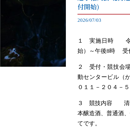
付開始)
2026/07/03
１ 実施日時 令
始）～午後8時 受
２ 受付・競技会場
動センタービル（か
０１１－２０４－５
３ 競技内容 清
本醸造酒、普通酒、
てです。