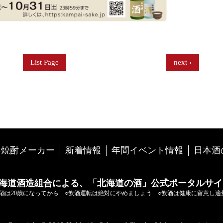
List Page
next
格焼酎メーカー
新着情報
年間イベント情報
日本酒
海道酒造組合による、「北海道の酒」公式ポータルサイ
酒は20歳になってから
○飲酒運転は絶対にやめましょう
○飲酒は健康に留意し適