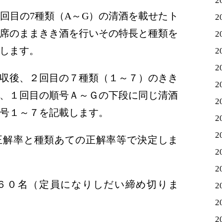
2
目の7種類（A～G）の清酒を載せたト
2
席のままきき酒を行いその特長と種類を
2
します。
2
2
収後、２回目の７種類（１～７）のきき
2
、１回目の順号Ａ～Ｇの下段に同じ清酒
2
号１～７を記載します。
2
2
正解率と種類あての正解率等で決定しま
2
2
０名（定員になりしだい締め切りま
2
2
2