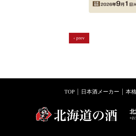
prev
TOP
日本酒メーカー
本
北
○お