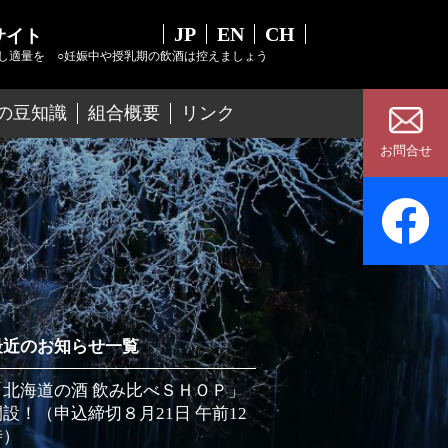
JP
EN
CH
サイト
し適量を
○妊娠中や授乳期の飲酒は控えましょう
の豆知識
組合概要
リンク
お問合せ
最近のお知らせ一覧
「北海道の酒 飲み比べＳＨＯＰ」
開設！（申込締切８月21日 午前12
時）