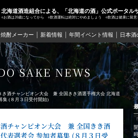
北海道酒造組合による、「北海道の酒」公式ポータル
○お酒は20歳になってから
○飲酒運転は絶対にやめましょう
○飲酒は健康に留意
格焼酎メーカー
新着情報
年間イベント情報
日本酒
DO SAKE NEWS
道きき酒チャンピオン大会 兼 全国きき酒選手権大会 北海道
募集 (８月３日受付開始)
き酒チャンピオン大会 兼 全国きき酒
代表選考会 参加者募集 (８月３日受