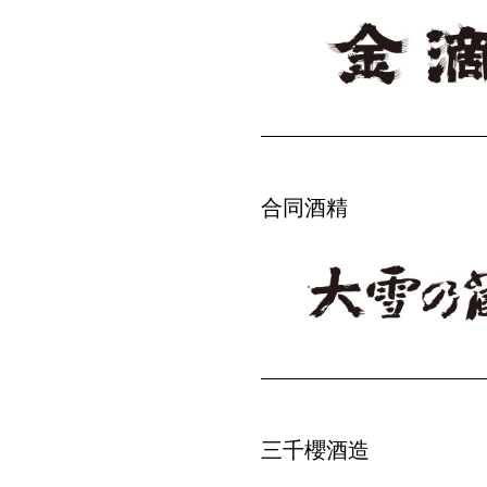
合同酒精
三千櫻酒造