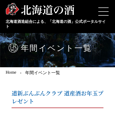
TOP
北海道酒造組合による、「北海道の酒」公式ポータルサイ
日本酒メーカー
ト
本格焼酎メーカー
年間イベント一覧
新着情報
Home
年間イベント一覧
年間イベント情報
道新ぶんぶんクラブ 道産酒お年玉プ
日本酒の豆知識
レゼント
組合概要