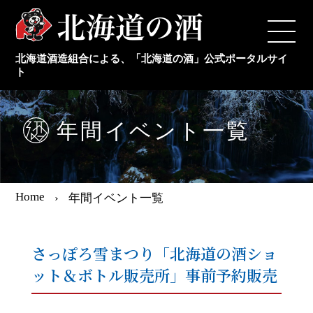
TOP
北海道酒造組合による、「北海道の酒」公式ポータルサイ
日本酒メーカー
ト
本格焼酎メーカー
年間イベント一覧
新着情報
Home
年間イベント一覧
年間イベント情報
さっぽろ雪まつり「北海道の酒ショ
日本酒の豆知識
ット＆ボトル販売所」事前予約販売
組合概要